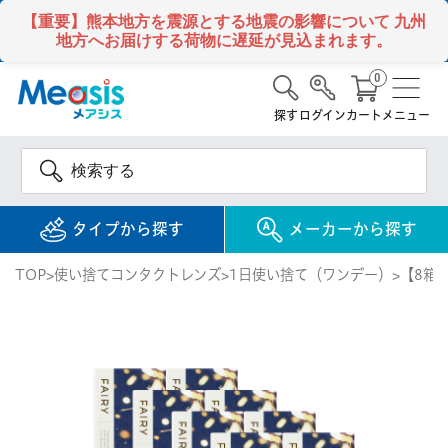
【重要】熊本地方を震源とする地震の影響について
九州
地方へお届けする荷物に遅延が見込まれます。
0
探す
ログイン
カート
メニュー
タイプから探す
メーカーから探す
TOP
使い捨てコンタクトレンズ
1日使い捨て（ワンデー）
【8箱
使い捨て
コンタクトレンズ
1DAY / 1日 使い捨て
メアシス
ジョンソン&ジョンソ
ン
2WEEK / 2週間 使い捨て
検 索
INFORMATION
1MONTH / 1ヶ月 使い捨て