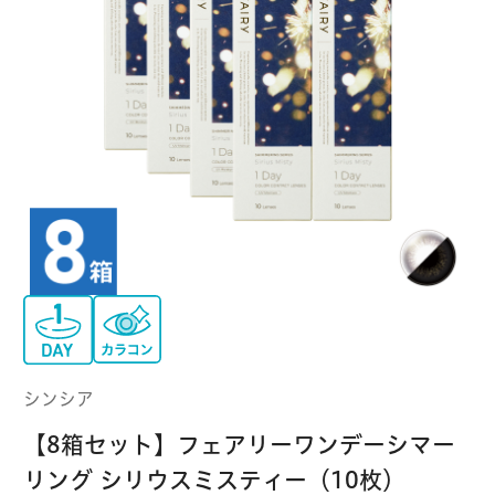
クーパービジョン
ボシュロム
乱視用コンタクトレンズ
MYコンタクト（らくらく再購入）
遠近両用
コンタクトレンズ
はじめての方へ
日本アルコン
シード
カラー
コンタクトレンズ
ハード
おトク定期便
コンタクトレンズ
ロート
メニコン
ソフト
コンタクトレンズ
Myクーポン
定期便
アイレ
シンシア
ご利用案内
ケア用品
シンシア
当社について
【8箱セット】フェアリーワンデーシマー
ソフト・使い捨て用
アイミー
東レ
リング シリウスミスティー（10枚）