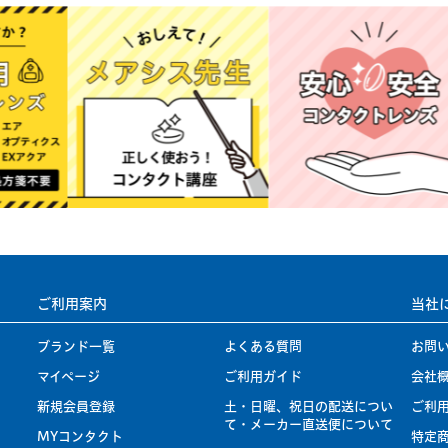
ご利用案内
当社
ブランド一覧
よくある質問
お問
マイページ
ご利用ガイド
会社
新規会員登録
土・日曜、祝日の配送につい
ご利
て・メーカー直送便について
MYコンタクト
特定