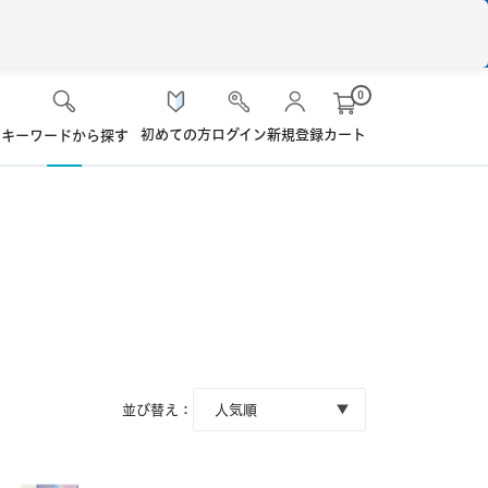
0
初めての方
ログイン
新規登録
カート
キーワードから探す
検 索
ケア用品
ソフト・使い捨て用
シード
ロート
ハード用
オプション品
オフテクス
HOYA
並び替え：