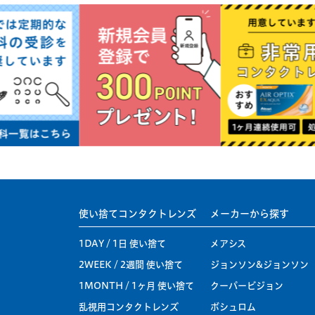
使い捨てコンタクトレンズ
メーカーから探す
1DAY / 1日 使い捨て
メアシス
2WEEK / 2週間 使い捨て
ジョンソン&ジョンソン
1MONTH / 1ヶ月 使い捨て
クーパービジョン
乱視用コンタクトレンズ
ボシュロム