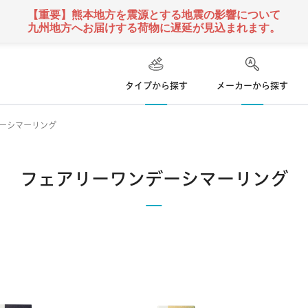
【重要】熊本地方を震源とする地震の影響について
九州地方へお届けする荷物に遅延が見込まれます。
タイプから探す
メーカーから探す
ーシマーリング
ハード
ズ
コンタクトレンズ
フェアリーワンデーシマーリング
て
乱視用コンタクトレンズ
ソフト
コンタクトレンズ
クーパービジョン
ボシュロム
日本アルコン
い捨て
遠近両用
コンタクトレンズ
定期便
 使い捨て
カラー
コンタクトレンズ
シンシア
アイミー
東レ