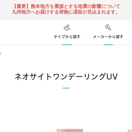
【重要】熊本地方を震源とする地震の影響について
九州地方へお届けする荷物に遅延が見込まれます。
タイプから探す
メーカーから探す
V
ハード
ズ
コンタクトレンズ
ネオサイトワンデーリングUV
て
乱視用コンタクトレンズ
ソフト
コンタクトレンズ
クーパービジョン
ボシュロム
日本アルコン
い捨て
遠近両用
コンタクトレンズ
定期便
 使い捨て
カラー
コンタクトレンズ
シンシア
アイミー
東レ