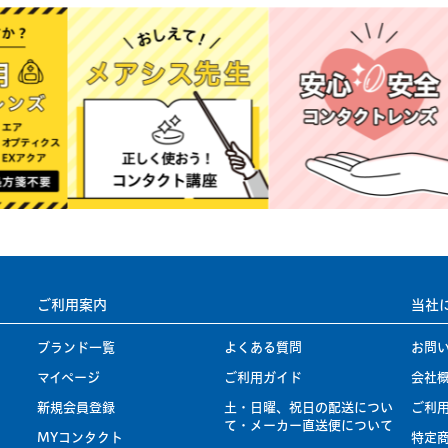
ご利用案内
当社
ブランド一覧
よくある質問
お問
マイページ
ご利用ガイド
会社
新規会員登録
土・日曜、祝日の配送につい
ご利
て・メーカー直送便について
MYコンタクト
特定