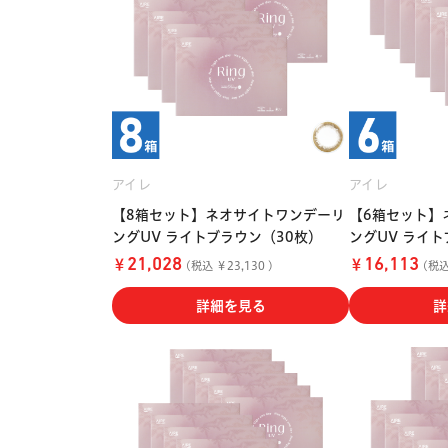
アイレ
アイレ
【8箱セット】ネオサイトワンデーリ
【6箱セット】
ングUV ライトブラウン（30枚）
ングUV ライト
￥
￥
21,028
16,113
(税込 ￥23,130 )
(税込 
詳細を見る
詳