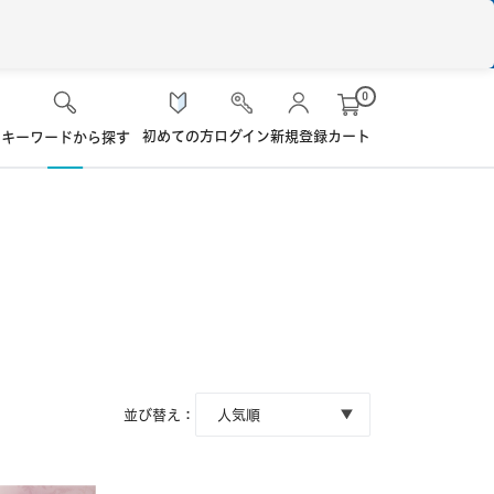
0
初めての方
ログイン
新規登録
カート
キーワードから探す
検 索
ケア用品
ソフト・使い捨て用
シード
ロート
ハード用
オプション品
オフテクス
HOYA
並び替え：