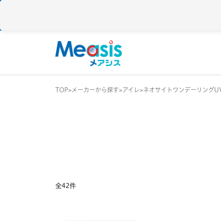
TOP
メーカーから探す
アイレ
ネオサイトワンデーリングU
使い捨て
コンタクトレン
1DAY / 1日 使い捨
メアシス
ジョンソン&ジョンソン
2WEEK / 2週間 使
1MONTH / 1ヶ月
メニコン
アイレ
全42件