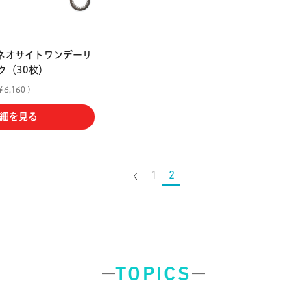
ネオサイトワンデーリ
ク（30枚）
6,160 )
細を見る
1
2
TOPICS