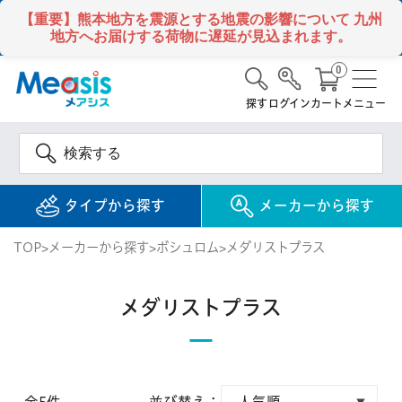
【重要】熊本地方を震源とする地震の影響について
九州
地方へお届けする荷物に遅延が見込まれます。
0
探す
ログイン
カート
メニュー
タイプから探す
メーカーから探す
TOP
メーカーから探す
ボシュロム
メダリストプラス
使い捨て
コンタクトレンズ
メダリストプラス
1DAY / 1日 使い捨て
メアシス
ジョンソン&ジョンソ
ン
2WEEK / 2週間 使い捨て
検 索
INFORMATION
1MONTH / 1ヶ月 使い捨て