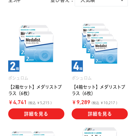
全5件
並び替え：
クーパービジョン
ボシュロム
乱視用コンタクトレンズ
MYコンタクト（らくらく再購入）
遠近両用
コンタクトレンズ
はじめての方へ
日本アルコン
シード
カラー
コンタクトレンズ
ハード
おトク定期便
コンタクトレンズ
ロート
メニコン
ソフト
コンタクトレンズ
ボシュロム
ボシュロム
Myクーポン
【2箱セット】メダリストプ
【4箱セット】メダリストプ
定期便
ラス（6枚）
ラス（6枚）
アイレ
シンシア
ご利用案内
￥
￥
4,741
9,289
(税込 ￥5,215 )
(税込 ￥10,217 )
ケア用品
詳細を見る
詳細を見る
当社について
ソフト・使い捨て用
アイミー
東レ