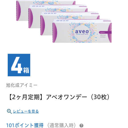
クーパービジョン
ボシュロム
乱視用コンタクトレンズ
MYコンタクト（らくらく再購入）
遠近両用
コンタクトレンズ
はじめての方へ
日本アルコン
シード
カラー
コンタクトレンズ
ハード
おトク定期便
コンタクトレンズ
ロート
メニコン
ソフト
コンタクトレンズ
Myクーポン
定期便
旭化成アイミー
アイレ
シンシア
ご利用案内
【2ヶ月定期】アベオワンデー（30枚）
ケア用品
レビューを見る
当社について
ソフト・使い捨て用
アイミー
東レ
101ポイント獲得
（通常購入時）