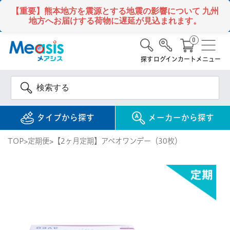
【重要】熊本地方を震源とする地震の影響について
九州
地方へお届けする荷物に遅延が見込まれます。
0
探す
ログイン
カート
メニュー
タイプから探す
メーカーから探す
TOP
定期便
【2ヶ月定期】アベオワンデー（30枚）
使い捨て
コンタクトレンズ
1DAY / 1日 使い捨て
メアシス
ジョンソン&ジョンソ
ン
2WEEK / 2週間 使い捨て
検 索
INFORMATION
1MONTH / 1ヶ月 使い捨て