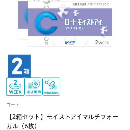
クーパービジョン
ボシュロム
乱視用コンタクトレンズ
MYコンタクト（らくらく再購入）
遠近両用
コンタクトレンズ
はじめての方へ
日本アルコン
シード
カラー
コンタクトレンズ
ハード
おトク定期便
コンタクトレンズ
ロート
メニコン
ソフト
コンタクトレンズ
Myクーポン
定期便
アイレ
シンシア
ご利用案内
ケア用品
ロート
当社について
【2箱セット】モイストアイマルチフォー
ソフト・使い捨て用
アイミー
東レ
カル（6枚）