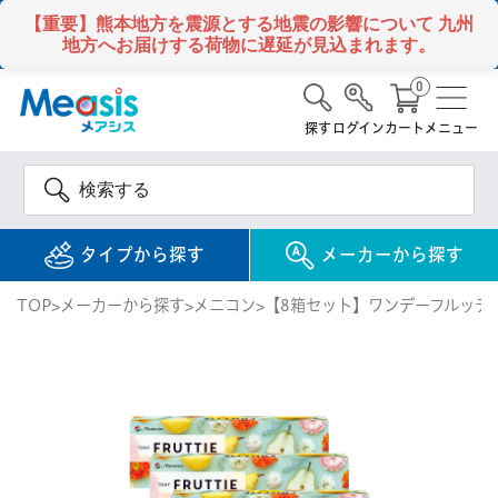
【重要】熊本地方を震源とする地震の影響について
九州
地方へお届けする荷物に遅延が見込まれます。
0
探す
ログイン
カート
メニュー
タイプから探す
メーカーから探す
TOP
メーカーから探す
メニコン
【8箱セット】ワンデーフルッティ
使い捨て
コンタクトレンズ
1DAY / 1日 使い捨て
メアシス
ジョンソン&ジョンソ
ン
2WEEK / 2週間 使い捨て
検 索
INFORMATION
1MONTH / 1ヶ月 使い捨て