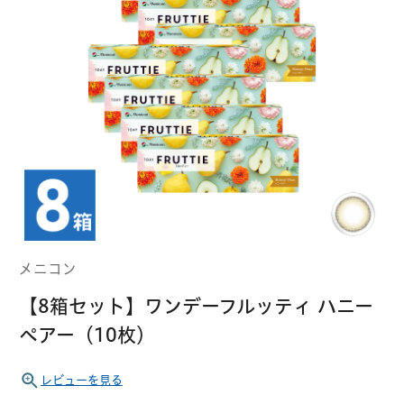
クーパービジョン
ボシュロム
乱視用コンタクトレンズ
MYコンタクト（らくらく再購入）
遠近両用
コンタクトレンズ
はじめての方へ
日本アルコン
シード
カラー
コンタクトレンズ
ハード
おトク定期便
コンタクトレンズ
ロート
メニコン
ソフト
コンタクトレンズ
Myクーポン
定期便
メニコン
アイレ
シンシア
ご利用案内
【8箱セット】ワンデーフルッティ ハニー
ケア用品
ペアー（10枚）
当社について
ソフト・使い捨て用
アイミー
東レ
レビューを見る