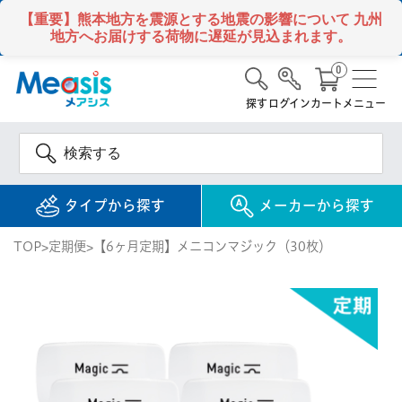
【重要】熊本地方を震源とする地震の影響について
九州
地方へお届けする荷物に遅延が見込まれます。
0
探す
ログイン
カート
メニュー
タイプから探す
メーカーから探す
TOP
定期便
【6ヶ月定期】メニコンマジック（30枚）
使い捨て
コンタクトレンズ
1DAY / 1日 使い捨て
メアシス
ジョンソン&ジョンソ
ン
2WEEK / 2週間 使い捨て
検 索
INFORMATION
1MONTH / 1ヶ月 使い捨て