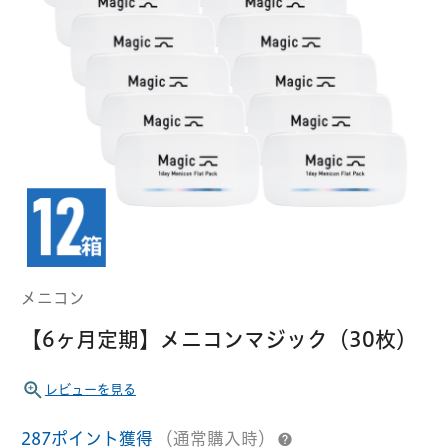
クーパービジョン
ボシュロム
乱視用コンタクトレンズ
MYコンタクト（らくらく再購入）
遠近両用
コンタクトレンズ
はじめての方へ
日本アルコン
シード
カラー
コンタクトレンズ
ハード
おトク定期便
コンタクトレンズ
ロート
メニコン
ソフト
コンタクトレンズ
Myクーポン
定期便
メニコン
アイレ
シンシア
ご利用案内
【6ヶ月定期】メニコンマジック（30枚）
ケア用品
レビューを見る
当社について
ソフト・使い捨て用
アイミー
東レ
287ポイント獲得
（通常購入時）