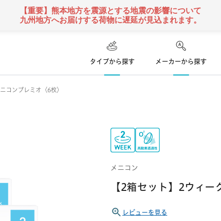
【重要】熊本地方を震源とする地震の影響について
九州地方へお届けする荷物に遅延が見込まれます。
タイプから探す
メーカーから探す
メニコンプレミオ〈6枚〉
ハード
ズ
コンタクトレンズ
て
乱視用コンタクトレンズ
ソフト
コンタクトレンズ
クーパービジョン
ボシュロム
日本アルコン
い捨て
遠近両用
コンタクトレンズ
定期便
メニコン
 使い捨て
カラー
コンタクトレンズ
シンシア
アイミー
東レ
【2箱セット】2ウィー
レビューを見る