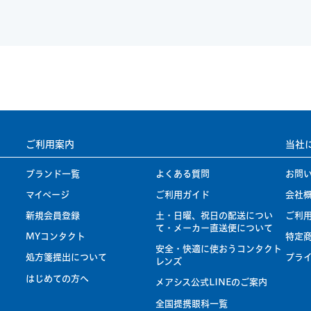
ご利用案内
当社
ブランド一覧
よくある質問
お問
マイページ
ご利用ガイド
会社
新規会員登録
土・日曜、祝日の配送につい
ご利
て・メーカー直送便について
MYコンタクト
特定
安全・快適に使おうコンタクト
処方箋提出について
プラ
レンズ
はじめての方へ
メアシス公式LINEのご案内
全国提携眼科一覧