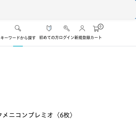
0
初めての方
ログイン
新規登録
カート
キーワードから探す
検 索
ケア用品
ソフト・使い捨て用
シード
ロート
ハード用
オプション品
オフテクス
HOYA
クメニコンプレミオ〈6枚〉