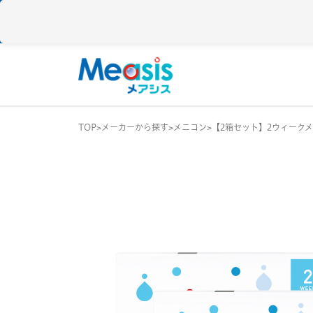
TOP
メーカーから探す
メニコン
【2箱セット】2ウィーク
使い捨て
コンタクトレン
1DAY / 1日 使い捨
メアシス
ジョンソン&ジョンソン
2WEEK / 2週間 使
1MONTH / 1ヶ月
メニコン
アイレ