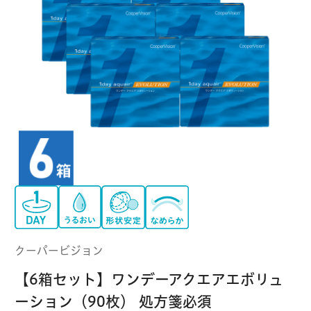
クーパービジョン
ボシュロム
乱視用コンタクトレンズ
MYコンタクト（らくらく再購入）
遠近両用
コンタクトレンズ
はじめての方へ
日本アルコン
シード
カラー
コンタクトレンズ
ハード
おトク定期便
コンタクトレンズ
ロート
メニコン
ソフト
コンタクトレンズ
Myクーポン
定期便
アイレ
シンシア
ご利用案内
ケア用品
クーパービジョン
当社について
【6箱セット】ワンデーアクエアエボリュ
ソフト・使い捨て用
アイミー
東レ
ーション（90枚） 処方箋必須