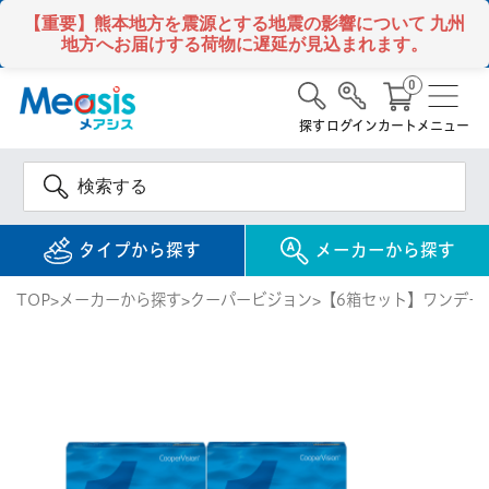
【重要】熊本地方を震源とする地震の影響について
九州
地方へお届けする荷物に遅延が見込まれます。
0
探す
ログイン
カート
メニュー
タイプから探す
メーカーから探す
TOP
メーカーから探す
クーパービジョン
【6箱セット】ワンデー
使い捨て
コンタクトレンズ
1DAY / 1日 使い捨て
メアシス
ジョンソン&ジョンソ
ン
2WEEK / 2週間 使い捨て
検 索
INFORMATION
1MONTH / 1ヶ月 使い捨て