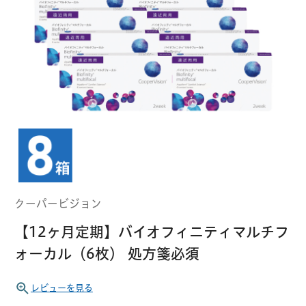
クーパービジョン
ボシュロム
乱視用コンタクトレンズ
MYコンタクト（らくらく再購入）
遠近両用
コンタクトレンズ
はじめての方へ
日本アルコン
シード
カラー
コンタクトレンズ
ハード
おトク定期便
コンタクトレンズ
ロート
メニコン
ソフト
コンタクトレンズ
Myクーポン
定期便
クーパービジョン
アイレ
シンシア
ご利用案内
【12ヶ月定期】バイオフィニティマルチフ
ケア用品
ォーカル（6枚） 処方箋必須
当社について
ソフト・使い捨て用
アイミー
東レ
レビューを見る