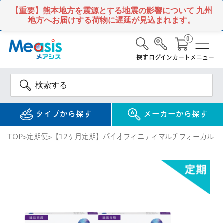
【重要】熊本地方を震源とする地震の影響について
九州
地方へお届けする荷物に遅延が見込まれます。
0
探す
ログイン
カート
メニュー
タイプから探す
メーカーから探す
TOP
定期便
【12ヶ月定期】バイオフィニティマルチフォーカル（
使い捨て
コンタクトレンズ
1DAY / 1日 使い捨て
メアシス
ジョンソン&ジョンソ
ン
2WEEK / 2週間 使い捨て
検 索
INFORMATION
1MONTH / 1ヶ月 使い捨て