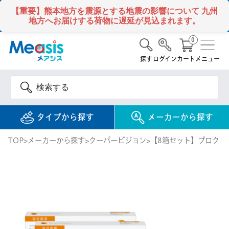
【重要】熊本地方を震源とする地震の影響について
九州
地方へお届けする荷物に遅延が見込まれます。
0
探す
ログイン
カート
メニュー
タイプから探す
メーカーから探す
TOP
メーカーから探す
クーパービジョン
【8箱セット】プロクリ
使い捨て
コンタクトレンズ
1DAY / 1日 使い捨て
メアシス
ジョンソン&ジョンソ
ン
2WEEK / 2週間 使い捨て
検 索
INFORMATION
1MONTH / 1ヶ月 使い捨て