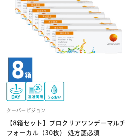
クーパービジョン
ボシュロム
乱視用コンタクトレンズ
MYコンタクト（らくらく再購入）
遠近両用
コンタクトレンズ
はじめての方へ
日本アルコン
シード
カラー
コンタクトレンズ
ハード
おトク定期便
コンタクトレンズ
ロート
メニコン
ソフト
コンタクトレンズ
Myクーポン
定期便
アイレ
シンシア
ご利用案内
ケア用品
クーパービジョン
当社について
【8箱セット】プロクリアワンデーマルチ
ソフト・使い捨て用
アイミー
東レ
フォーカル（30枚） 処方箋必須