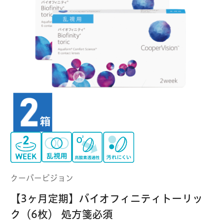
クーパービジョン
ボシュロム
乱視用コンタクトレンズ
MYコンタクト（らくらく再購入）
遠近両用
コンタクトレンズ
はじめての方へ
日本アルコン
シード
カラー
コンタクトレンズ
ハード
おトク定期便
コンタクトレンズ
ロート
メニコン
ソフト
コンタクトレンズ
Myクーポン
定期便
アイレ
シンシア
ご利用案内
ケア用品
クーパービジョン
当社について
【3ヶ月定期】バイオフィニティトーリッ
ソフト・使い捨て用
アイミー
東レ
ク（6枚） 処方箋必須