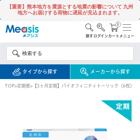
【重要】熊本地方を震源とする地震の影響について
九州
地方へお届けする荷物に遅延が見込まれます。
0
探す
ログイン
カート
メニュー
タイプから探す
メーカーから探す
TOP
定期便
【3ヶ月定期】バイオフィニティトーリック（6枚） 
使い捨て
コンタクトレンズ
1DAY / 1日 使い捨て
メアシス
ジョンソン&ジョンソ
ン
2WEEK / 2週間 使い捨て
検 索
INFORMATION
1MONTH / 1ヶ月 使い捨て