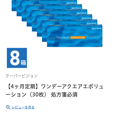
クーパービジョン
ボシュロム
乱視用コンタクトレンズ
MYコンタクト（らくらく再購入）
遠近両用
コンタクトレンズ
はじめての方へ
日本アルコン
シード
カラー
コンタクトレンズ
ハード
おトク定期便
コンタクトレンズ
ロート
メニコン
ソフト
コンタクトレンズ
Myクーポン
定期便
クーパービジョン
アイレ
シンシア
ご利用案内
【4ヶ月定期】ワンデーアクエアエボリュ
ケア用品
ーション（30枚） 処方箋必須
当社について
ソフト・使い捨て用
アイミー
東レ
レビューを見る