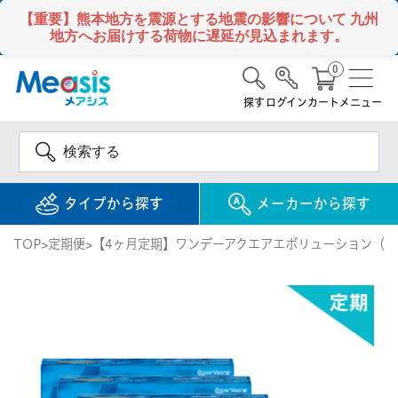
【重要】熊本地方を震源とする地震の影響について
九州
地方へお届けする荷物に遅延が見込まれます。
0
探す
ログイン
カート
メニュー
タイプから探す
メーカーから探す
TOP
定期便
【4ヶ月定期】ワンデーアクエアエボリューション（30
使い捨て
コンタクトレンズ
1DAY / 1日 使い捨て
メアシス
ジョンソン&ジョンソ
ン
2WEEK / 2週間 使い捨て
検 索
INFORMATION
1MONTH / 1ヶ月 使い捨て