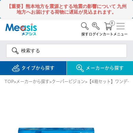
【重要】熊本地方を震源とする地震の影響について
九州
地方へお届けする荷物に遅延が見込まれます。
0
探す
ログイン
カート
メニュー
タイプから探す
メーカーから探す
TOP
メーカーから探す
クーパービジョン
【4箱セット】ワンデー
使い捨て
コンタクトレンズ
1DAY / 1日 使い捨て
メアシス
ジョンソン&ジョンソ
ン
2WEEK / 2週間 使い捨て
検 索
INFORMATION
1MONTH / 1ヶ月 使い捨て