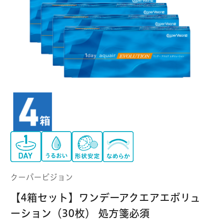
クーパービジョン
ボシュロム
乱視用コンタクトレンズ
MYコンタクト（らくらく再購入）
遠近両用
コンタクトレンズ
はじめての方へ
日本アルコン
シード
カラー
コンタクトレンズ
ハード
おトク定期便
コンタクトレンズ
ロート
メニコン
ソフト
コンタクトレンズ
Myクーポン
定期便
アイレ
シンシア
ご利用案内
ケア用品
クーパービジョン
当社について
【4箱セット】ワンデーアクエアエボリュ
ソフト・使い捨て用
アイミー
東レ
ーション（30枚） 処方箋必須