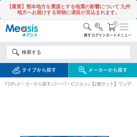
【重要】熊本地方を震源とする地震の影響について
九州
地方へお届けする荷物に遅延が見込まれます。
0
探す
ログイン
カート
メニュー
タイプから探す
メーカーから探す
TOP
メーカーから探す
クーパービジョン
【2箱セット】ワンデー
使い捨て
コンタクトレンズ
1DAY / 1日 使い捨て
メアシス
ジョンソン&ジョンソ
ン
2WEEK / 2週間 使い捨て
検 索
INFORMATION
1MONTH / 1ヶ月 使い捨て