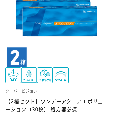
クーパービジョン
ボシュロム
乱視用コンタクトレンズ
MYコンタクト（らくらく再購入）
遠近両用
コンタクトレンズ
はじめての方へ
日本アルコン
シード
カラー
コンタクトレンズ
ハード
おトク定期便
コンタクトレンズ
ロート
メニコン
ソフト
コンタクトレンズ
Myクーポン
定期便
アイレ
シンシア
ご利用案内
ケア用品
クーパービジョン
当社について
【2箱セット】ワンデーアクエアエボリュ
ソフト・使い捨て用
アイミー
東レ
ーション（30枚） 処方箋必須