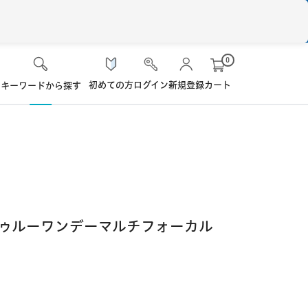
0
初めての方
ログイン
新規登録
カート
キーワードから探す
検 索
ケア用品
ソフト・使い捨て用
シード
ロート
ハード用
トゥルーワンデーマルチフォーカル
オプション品
オフテクス
HOYA