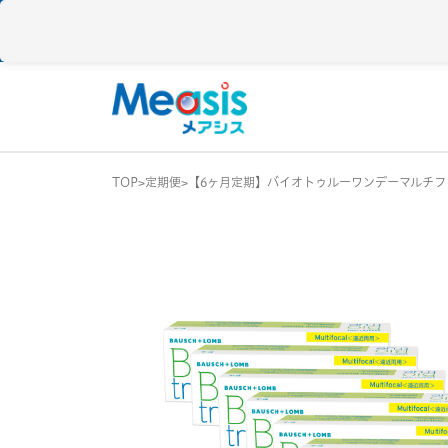
TOP
定期便
【6ヶ月定期】バイオトゥルーワンデーマルチフォ
使い捨て
コンタクトレン
1DAY / 1日 使い捨
メアシス
ジョンソン&ジョンソン
2WEEK / 2週間 使
1MONTH / 1ヶ月
メニコン
アイレ