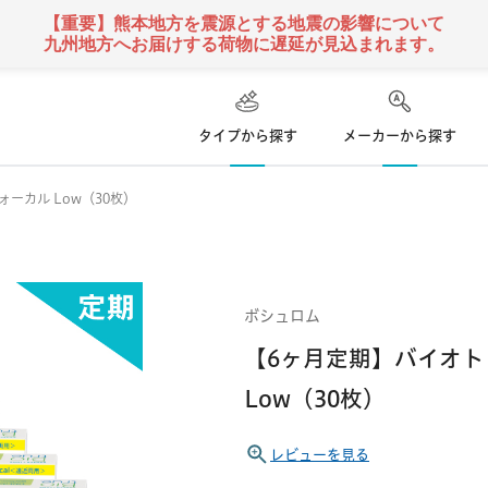
【重要】熊本地方を震源とする地震の影響について
九州地方へお届けする荷物に遅延が見込まれます。
タイプから探す
メーカーから探す
ーカル Low（30枚）
ハード
ズ
コンタクトレンズ
て
乱視用コンタクトレンズ
ソフト
コンタクトレンズ
クーパービジョン
ボシュロム
日本アルコン
ボシュロム
い捨て
遠近両用
コンタクトレンズ
定期便
【6ヶ月定期】バイオ
 使い捨て
カラー
コンタクトレンズ
Low（30枚）
シンシア
アイミー
東レ
レビューを見る