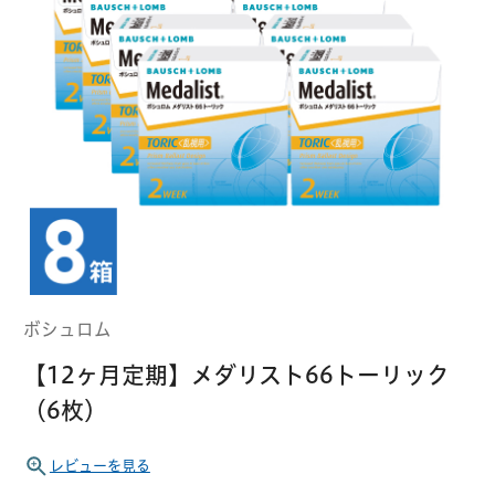
クーパービジョン
ボシュロム
乱視用コンタクトレンズ
MYコンタクト（らくらく再購入）
遠近両用
コンタクトレンズ
はじめての方へ
日本アルコン
シード
カラー
コンタクトレンズ
ハード
おトク定期便
コンタクトレンズ
ロート
メニコン
ソフト
コンタクトレンズ
Myクーポン
定期便
ボシュロム
アイレ
シンシア
ご利用案内
【12ヶ月定期】メダリスト66トーリック
ケア用品
（6枚）
当社について
ソフト・使い捨て用
アイミー
東レ
レビューを見る