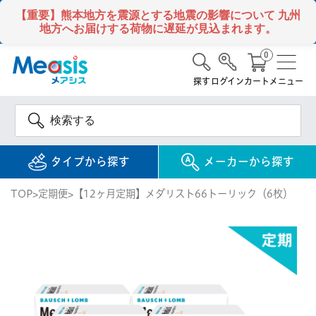
【重要】熊本地方を震源とする地震の影響について
九州
地方へお届けする荷物に遅延が見込まれます。
0
探す
ログイン
カート
メニュー
タイプから探す
メーカーから探す
TOP
定期便
【12ヶ月定期】メダリスト66トーリック（6枚）
使い捨て
コンタクトレンズ
1DAY / 1日 使い捨て
メアシス
ジョンソン&ジョンソ
ン
2WEEK / 2週間 使い捨て
検 索
INFORMATION
1MONTH / 1ヶ月 使い捨て