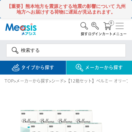
【重要】熊本地方を震源とする地震の影響について
九州
地方へお届けする荷物に遅延が見込まれます。
0
探す
ログイン
カート
メニュー
タイプから探す
メーカーから探す
TOP
メーカーから探す
シード
【12箱セット】ベルミー オリーブ
使い捨て
コンタクトレンズ
1DAY / 1日 使い捨て
メアシス
ジョンソン&ジョンソ
ン
2WEEK / 2週間 使い捨て
検 索
INFORMATION
1MONTH / 1ヶ月 使い捨て