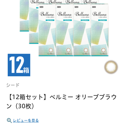
クーパービジョン
ボシュロム
乱視用コンタクトレンズ
MYコンタクト（らくらく再購入）
遠近両用
コンタクトレンズ
はじめての方へ
日本アルコン
シード
カラー
コンタクトレンズ
ハード
おトク定期便
コンタクトレンズ
ロート
メニコン
ソフト
コンタクトレンズ
Myクーポン
定期便
シード
アイレ
シンシア
ご利用案内
【12箱セット】ベルミー オリーブブラウ
ケア用品
ン（30枚）
当社について
ソフト・使い捨て用
アイミー
東レ
レビューを見る