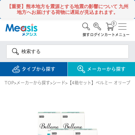
【重要】熊本地方を震源とする地震の影響について
九州
地方へお届けする荷物に遅延が見込まれます。
0
探す
ログイン
カート
メニュー
タイプから探す
メーカーから探す
TOP
メーカーから探す
シード
【4箱セット】ベルミー オリーブブ
使い捨て
コンタクトレンズ
1DAY / 1日 使い捨て
メアシス
ジョンソン&ジョンソ
ン
2WEEK / 2週間 使い捨て
検 索
INFORMATION
1MONTH / 1ヶ月 使い捨て