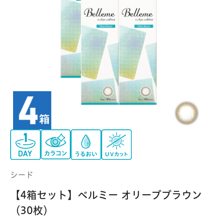
クーパービジョン
ボシュロム
乱視用コンタクトレンズ
MYコンタクト（らくらく再購入）
遠近両用
コンタクトレンズ
はじめての方へ
日本アルコン
シード
カラー
コンタクトレンズ
ハード
おトク定期便
コンタクトレンズ
ロート
メニコン
ソフト
コンタクトレンズ
Myクーポン
定期便
アイレ
シンシア
ご利用案内
ケア用品
シード
当社について
【4箱セット】ベルミー オリーブブラウン
ソフト・使い捨て用
アイミー
東レ
（30枚）