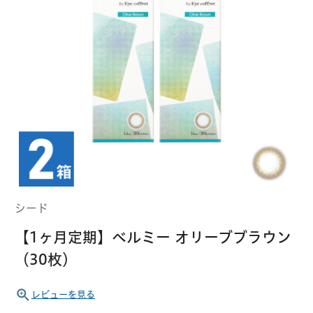
クーパービジョン
ボシュロム
乱視用コンタクトレンズ
MYコンタクト（らくらく再購入）
遠近両用
コンタクトレンズ
はじめての方へ
日本アルコン
シード
カラー
コンタクトレンズ
ハード
おトク定期便
コンタクトレンズ
ロート
メニコン
ソフト
コンタクトレンズ
Myクーポン
定期便
シード
アイレ
シンシア
ご利用案内
【1ヶ月定期】ベルミー オリーブブラウン
ケア用品
（30枚）
当社について
ソフト・使い捨て用
アイミー
東レ
レビューを見る