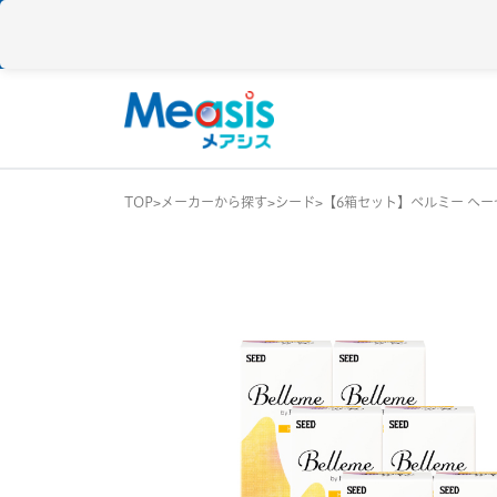
TOP
メーカーから探す
シード
【6箱セット】ベルミー ヘー
使い捨て
コンタクトレン
1DAY / 1日 使い捨
メアシス
ジョンソン&ジョンソン
2WEEK / 2週間 使
1MONTH / 1ヶ月
メニコン
アイレ