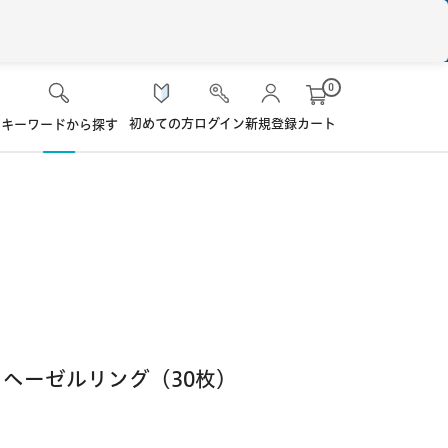
0
初めての方
ログイン
新規登録
カート
キーワードから探す
検 索
ケア用品
ソフト・使い捨て用
シード
ロート
ハード用
オプション品
オフテクス
HOYA
 ヘーゼルリング（30枚）