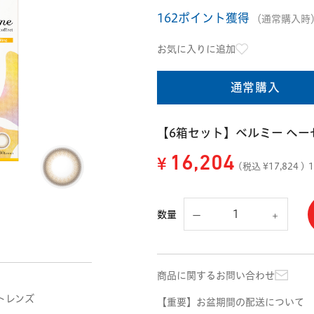
162ポイント獲得
（通常購入時
お気に入りに追加
通常購入
【6箱セット】ベルミー ヘー
¥
16,204
(税込 ¥
17,824
)
数量
商品に関するお問い合わせ
トレンズ
【重要】お盆期間の配送について