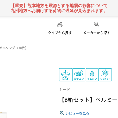
【重要】熊本地方を震源とする地震の影響について
九州地方へお届けする荷物に遅延が見込まれます。
タイプから探す
メーカーから探す
ゼルリング（30枚）
ハード
ズ
コンタクトレンズ
て
乱視用コンタクトレンズ
ソフト
コンタクトレンズ
クーパービジョン
ボシュロム
日本アルコン
い捨て
遠近両用
コンタクトレンズ
定期便
シード
 使い捨て
カラー
コンタクトレンズ
シンシア
アイミー
東レ
【6箱セット】ベルミー
レビューを見る