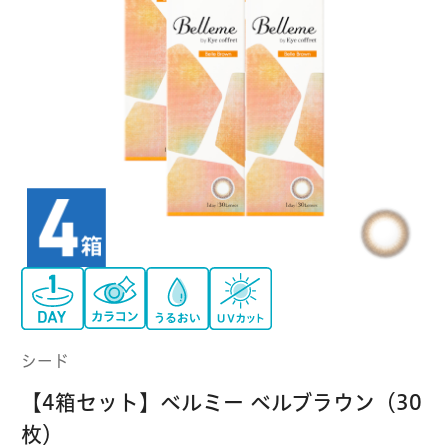
クーパービジョン
ボシュロム
乱視用コンタクトレンズ
MYコンタクト（らくらく再購入）
遠近両用
コンタクトレンズ
はじめての方へ
日本アルコン
シード
カラー
コンタクトレンズ
ハード
おトク定期便
コンタクトレンズ
ロート
メニコン
ソフト
コンタクトレンズ
Myクーポン
定期便
アイレ
シンシア
ご利用案内
ケア用品
シード
当社について
【4箱セット】ベルミー ベルブラウン（30
ソフト・使い捨て用
アイミー
東レ
枚）