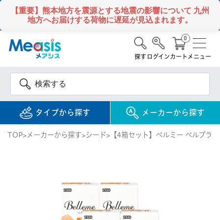
【重要】熊本地方を震源とする地震の影響について
九州
地方へお届けする荷物に遅延が見込まれます。
0
探す
ログイン
カート
メニュー
タイプから探す
メーカーから探す
TOP
メーカーから探す
シード
【4箱セット】ベルミー ベルブラウ
使い捨て
コンタクトレンズ
1DAY / 1日 使い捨て
メアシス
ジョンソン&ジョンソ
ン
2WEEK / 2週間 使い捨て
検 索
INFORMATION
1MONTH / 1ヶ月 使い捨て