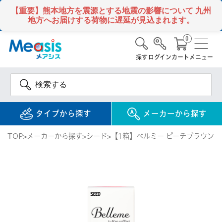
【重要】熊本地方を震源とする地震の影響について
九州
地方へお届けする荷物に遅延が見込まれます。
0
探す
ログイン
カート
メニュー
タイプから探す
メーカーから探す
TOP
メーカーから探す
シード
【1箱】ベルミー ピーチブラウン（
使い捨て
コンタクトレンズ
1DAY / 1日 使い捨て
メアシス
ジョンソン&ジョンソ
ン
2WEEK / 2週間 使い捨て
検 索
INFORMATION
1MONTH / 1ヶ月 使い捨て