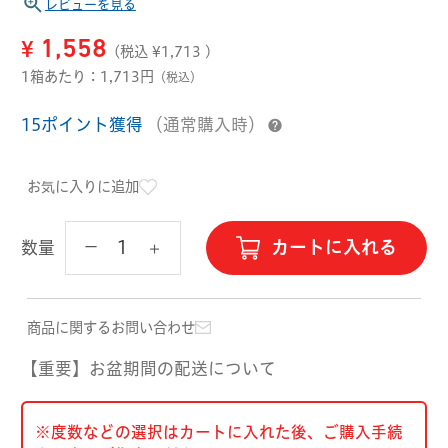
ハード用
レビューを見る
オプション品
¥
1,558
(税込 ¥
1,713
)
オフテクス
HOYA
1箱あたり：1,713円
（税込）
15ポイント獲得
（通常購入時）
お気に入りに追加
カートに入れる
数量
商品に関するお問い合わせ
【重要】お盆期間の配送について
※度数などの選択はカートに入れた後、ご購入手続