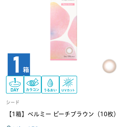
クーパービジョン
ボシュロム
乱視用コンタクトレンズ
MYコンタクト（らくらく再購入）
遠近両用
コンタクトレンズ
はじめての方へ
日本アルコン
シード
カラー
コンタクトレンズ
ハード
おトク定期便
コンタクトレンズ
ロート
メニコン
ソフト
コンタクトレンズ
Myクーポン
定期便
アイレ
シンシア
ご利用案内
ケア用品
シード
当社について
【1箱】ベルミー ピーチブラウン（10枚）
ソフト・使い捨て用
アイミー
東レ