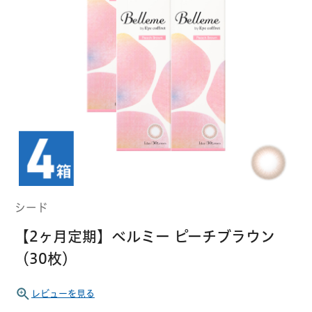
クーパービジョン
ボシュロム
乱視用コンタクトレンズ
MYコンタクト（らくらく再購入）
遠近両用
コンタクトレンズ
はじめての方へ
日本アルコン
シード
カラー
コンタクトレンズ
ハード
おトク定期便
コンタクトレンズ
ロート
メニコン
ソフト
コンタクトレンズ
Myクーポン
定期便
シード
アイレ
シンシア
ご利用案内
【2ヶ月定期】ベルミー ピーチブラウン
ケア用品
（30枚）
当社について
ソフト・使い捨て用
アイミー
東レ
レビューを見る