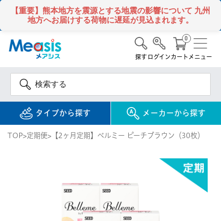
【重要】熊本地方を震源とする地震の影響について
九州
地方へお届けする荷物に遅延が見込まれます。
0
探す
ログイン
カート
メニュー
タイプから探す
メーカーから探す
TOP
定期便
【2ヶ月定期】ベルミー ピーチブラウン（30枚）
使い捨て
コンタクトレンズ
1DAY / 1日 使い捨て
メアシス
ジョンソン&ジョンソ
ン
2WEEK / 2週間 使い捨て
検 索
INFORMATION
1MONTH / 1ヶ月 使い捨て