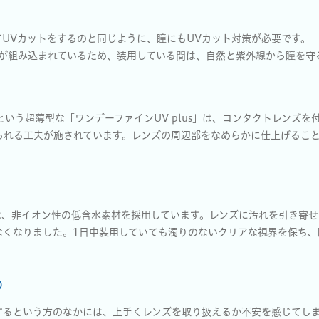
UVカットをするのと同じように、瞳にもUVカット対策が必要です。 「ワ
能が組み込まれているため、装用している間は、自然と紫外線から瞳を守
mという超薄型な「ワンデーファインUV plus」は、コンタクトレンズ
られる工夫が施されています。レンズの周辺部をなめらかに仕上げるこ
s」は、非イオン性の低含水素材を採用しています。レンズに汚れを引き寄
なくなりました。1日中装用していても濁りのないクリアな視界を保ち、
り
するという方のなかには、上手くレンズを取り扱えるか不安を感じてし