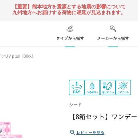
【重要】熊本地方を震源とする地震の影響について
九州地方へお届けする荷物に遅延が見込まれます。
タイプから探す
メーカーから探す
UV plus（30枚）
ハード
ズ
コンタクトレンズ
て
乱視用コンタクトレンズ
ソフト
コンタクトレンズ
クーパービジョン
ボシュロム
日本アルコン
い捨て
遠近両用
コンタクトレンズ
定期便
シード
 使い捨て
カラー
コンタクトレンズ
シンシア
アイミー
東レ
【8箱セット】ワンデーフ
レビューを見る