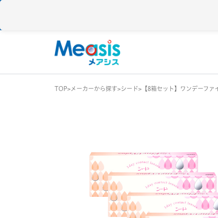
TOP
メーカーから探す
シード
【8箱セット】ワンデーファイン
使い捨て
コンタクトレン
1DAY / 1日 使い捨
メアシス
ジョンソン&ジョンソン
2WEEK / 2週間 使
1MONTH / 1ヶ月
メニコン
アイレ