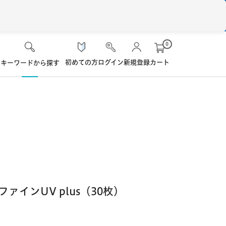
0
初めての方
ログイン
新規登録
カート
キーワードから探す
検 索
ケア用品
ソフト・使い捨て用
シード
ロート
ハード用
オプション品
オフテクス
HOYA
ァインUV plus（30枚）