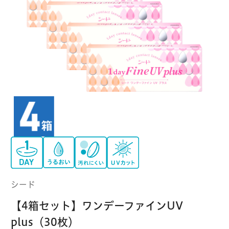
クーパービジョン
ボシュロム
乱視用コンタクトレンズ
MYコンタクト（らくらく再購入）
遠近両用
コンタクトレンズ
はじめての方へ
日本アルコン
シード
カラー
コンタクトレンズ
ハード
おトク定期便
コンタクトレンズ
ロート
メニコン
ソフト
コンタクトレンズ
Myクーポン
定期便
アイレ
シンシア
ご利用案内
ケア用品
シード
当社について
【4箱セット】ワンデーファインUV
ソフト・使い捨て用
アイミー
東レ
plus（30枚）