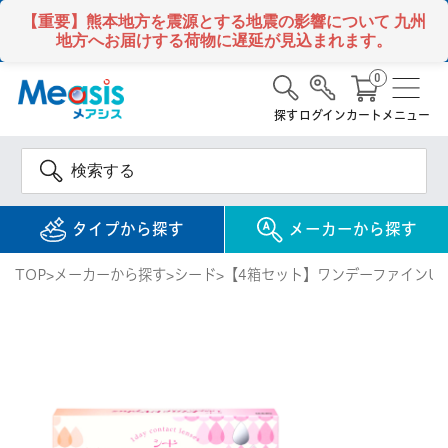
【重要】熊本地方を震源とする地震の影響について
九州
地方へお届けする荷物に遅延が見込まれます。
0
探す
ログイン
カート
メニュー
タイプから探す
メーカーから探す
TOP
メーカーから探す
シード
【4箱セット】ワンデーファインUV 
使い捨て
コンタクトレンズ
1DAY / 1日 使い捨て
メアシス
ジョンソン&ジョンソ
ン
2WEEK / 2週間 使い捨て
検 索
INFORMATION
1MONTH / 1ヶ月 使い捨て