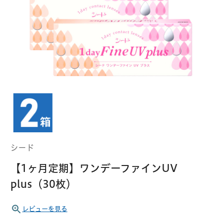
クーパービジョン
ボシュロム
乱視用コンタクトレンズ
MYコンタクト（らくらく再購入）
遠近両用
コンタクトレンズ
はじめての方へ
日本アルコン
シード
カラー
コンタクトレンズ
ハード
おトク定期便
コンタクトレンズ
ロート
メニコン
ソフト
コンタクトレンズ
Myクーポン
定期便
シード
アイレ
シンシア
ご利用案内
【1ヶ月定期】ワンデーファインUV
ケア用品
plus（30枚）
当社について
ソフト・使い捨て用
アイミー
東レ
レビューを見る