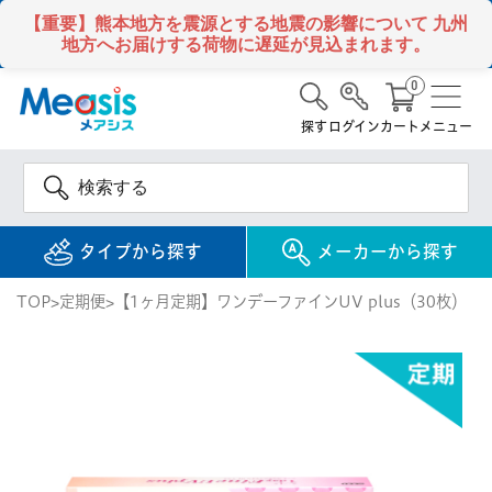
【重要】熊本地方を震源とする地震の影響について
九州
地方へお届けする荷物に遅延が見込まれます。
0
探す
ログイン
カート
メニュー
タイプから探す
メーカーから探す
TOP
定期便
【1ヶ月定期】ワンデーファインUV plus（30枚）
使い捨て
コンタクトレンズ
1DAY / 1日 使い捨て
メアシス
ジョンソン&ジョンソ
ン
2WEEK / 2週間 使い捨て
検 索
INFORMATION
1MONTH / 1ヶ月 使い捨て