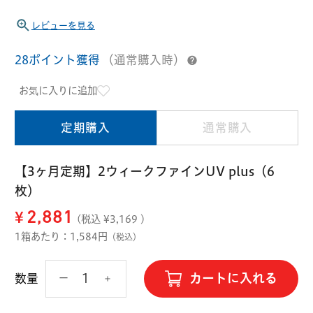
ハード用
レビューを見る
オプション品
オフテクス
HOYA
28ポイント獲得
（通常購入時）
お気に入りに追加
定期購入
通常購入
【3ヶ月定期】2ウィークファインUV plus（6
枚）
¥
2,881
(税込 ¥
3,169
)
1箱あたり：1,584円
（税込）
カートに入れる
数量