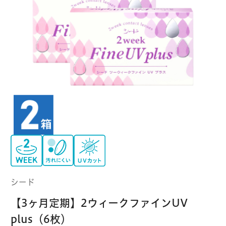
クーパービジョン
ボシュロム
乱視用コンタクトレンズ
MYコンタクト（らくらく再購入）
遠近両用
コンタクトレンズ
はじめての方へ
日本アルコン
シード
カラー
コンタクトレンズ
ハード
おトク定期便
コンタクトレンズ
ロート
メニコン
ソフト
コンタクトレンズ
Myクーポン
定期便
アイレ
シンシア
ご利用案内
ケア用品
シード
当社について
【3ヶ月定期】2ウィークファインUV
ソフト・使い捨て用
アイミー
東レ
plus（6枚）