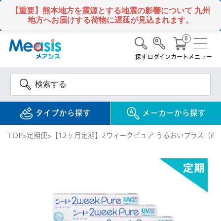
【重要】熊本地方を震源とする地震の影響について
九州
地方へお届けする荷物に遅延が見込まれます。
0
探す
ログイン
カート
メニュー
タイプから探す
メーカーから探す
TOP
定期便
【12ヶ月定期】2ウィークピュア うるおいプラス（6
使い捨て
コンタクトレンズ
1DAY / 1日 使い捨て
メアシス
ジョンソン&ジョンソ
ン
2WEEK / 2週間 使い捨て
検 索
INFORMATION
1MONTH / 1ヶ月 使い捨て