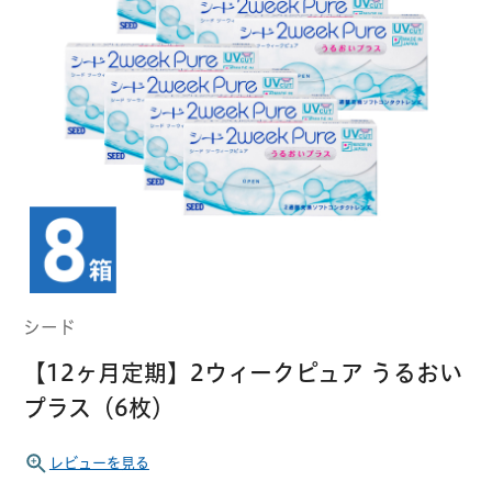
クーパービジョン
ボシュロム
乱視用コンタクトレンズ
MYコンタクト（らくらく再購入）
遠近両用
コンタクトレンズ
はじめての方へ
日本アルコン
シード
カラー
コンタクトレンズ
ハード
おトク定期便
コンタクトレンズ
ロート
メニコン
ソフト
コンタクトレンズ
Myクーポン
定期便
シード
アイレ
シンシア
ご利用案内
【12ヶ月定期】2ウィークピュア うるおい
ケア用品
プラス（6枚）
当社について
ソフト・使い捨て用
アイミー
東レ
レビューを見る