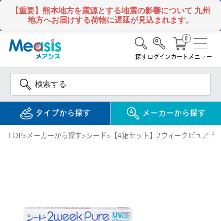
【重要】熊本地方を震源とする地震の影響について
九州
地方へお届けする荷物に遅延が見込まれます。
0
探す
ログイン
カート
メニュー
タイプから探す
メーカーから探す
TOP
メーカーから探す
シード
【4箱セット】2ウィークピュア う
使い捨て
コンタクトレンズ
1DAY / 1日 使い捨て
メアシス
ジョンソン&ジョンソ
ン
2WEEK / 2週間 使い捨て
検 索
INFORMATION
1MONTH / 1ヶ月 使い捨て