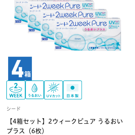
クーパービジョン
ボシュロム
乱視用コンタクトレンズ
MYコンタクト（らくらく再購入）
遠近両用
コンタクトレンズ
はじめての方へ
日本アルコン
シード
カラー
コンタクトレンズ
ハード
おトク定期便
コンタクトレンズ
ロート
メニコン
ソフト
コンタクトレンズ
Myクーポン
定期便
アイレ
シンシア
ご利用案内
ケア用品
シード
当社について
【4箱セット】2ウィークピュア うるおい
ソフト・使い捨て用
アイミー
東レ
プラス（6枚）