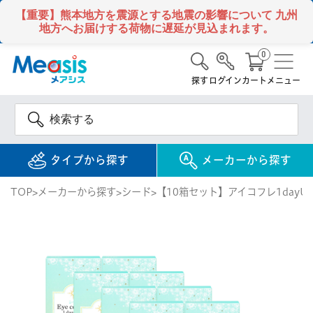
【重要】熊本地方を震源とする地震の影響について
九州
地方へお届けする荷物に遅延が見込まれます。
0
探す
ログイン
カート
メニュー
タイプから探す
メーカーから探す
TOP
メーカーから探す
シード
【10箱セット】アイコフレ1dayU
使い捨て
コンタクトレンズ
1DAY / 1日 使い捨て
メアシス
ジョンソン&ジョンソ
ン
2WEEK / 2週間 使い捨て
検 索
INFORMATION
1MONTH / 1ヶ月 使い捨て