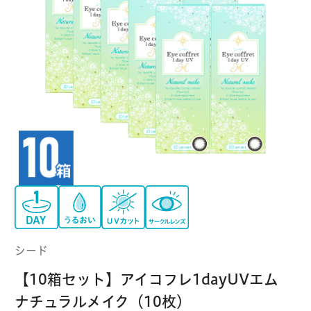
クーパービジョン
ボシュロム
乱視用コンタクトレンズ
MYコンタクト（らくらく再購入）
遠近両用
コンタクトレンズ
はじめての方へ
日本アルコン
シード
カラー
コンタクトレンズ
ハード
おトク定期便
コンタクトレンズ
ロート
メニコン
ソフト
コンタクトレンズ
Myクーポン
定期便
アイレ
シンシア
ご利用案内
ケア用品
シード
当社について
【10箱セット】アイコフレ1dayUVエム
ソフト・使い捨て用
アイミー
東レ
ナチュラルメイク（10枚）