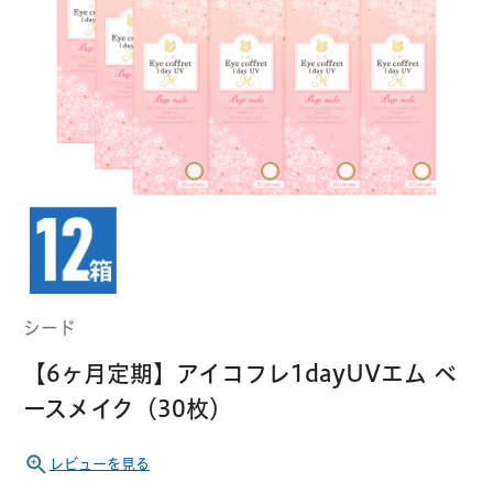
クーパービジョン
ボシュロム
乱視用コンタクトレンズ
MYコンタクト（らくらく再購入）
遠近両用
コンタクトレンズ
はじめての方へ
日本アルコン
シード
カラー
コンタクトレンズ
ハード
おトク定期便
コンタクトレンズ
ロート
メニコン
ソフト
コンタクトレンズ
Myクーポン
定期便
シード
アイレ
シンシア
ご利用案内
【6ヶ月定期】アイコフレ1dayUVエム ベ
ケア用品
ースメイク（30枚）
当社について
ソフト・使い捨て用
アイミー
東レ
レビューを見る