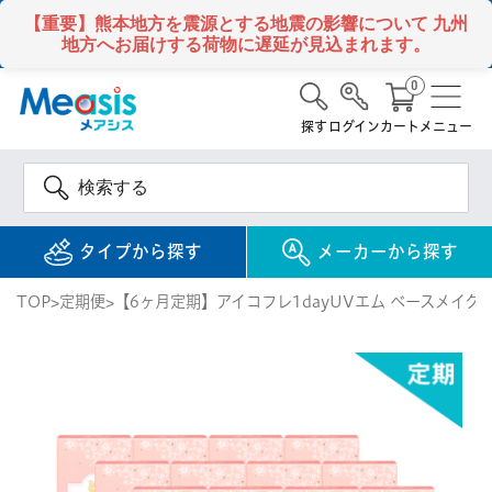
【重要】熊本地方を震源とする地震の影響について
九州
地方へお届けする荷物に遅延が見込まれます。
0
探す
ログイン
カート
メニュー
タイプから探す
メーカーから探す
TOP
定期便
【6ヶ月定期】アイコフレ1dayUVエム ベースメイク（
使い捨て
コンタクトレンズ
1DAY / 1日 使い捨て
メアシス
ジョンソン&ジョンソ
ン
2WEEK / 2週間 使い捨て
検 索
INFORMATION
1MONTH / 1ヶ月 使い捨て