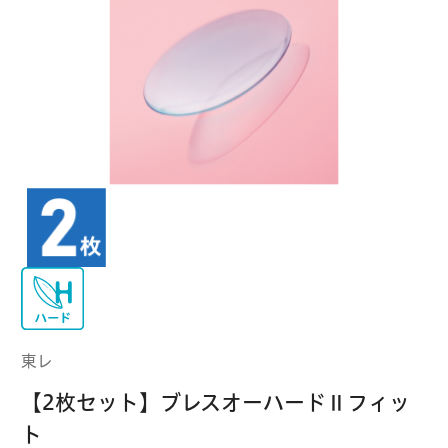
クーパービジョン
ボシュロム
乱視用コンタクトレンズ
MYコンタクト（らくらく再購入）
遠近両用
コンタクトレンズ
はじめての方へ
日本アルコン
シード
カラー
コンタクトレンズ
ハード
おトク定期便
コンタクトレンズ
ロート
メニコン
ソフト
コンタクトレンズ
Myクーポン
定期便
アイレ
シンシア
ご利用案内
ケア用品
東レ
当社について
【2枚セット】ブレスオーハードⅡフィッ
ソフト・使い捨て用
アイミー
東レ
ト