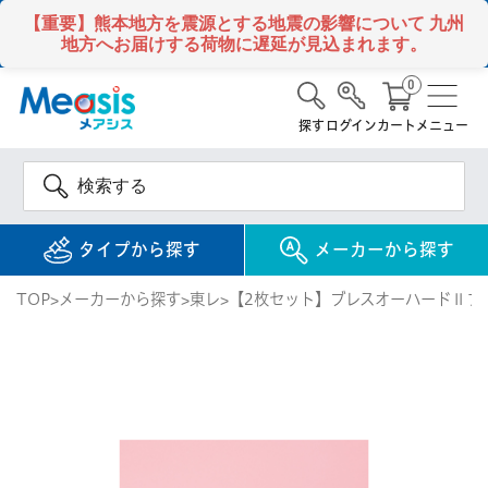
【重要】熊本地方を震源とする地震の影響について
九州
地方へお届けする荷物に遅延が見込まれます。
0
探す
ログイン
カート
メニュー
タイプから探す
メーカーから探す
TOP
メーカーから探す
東レ
【2枚セット】ブレスオーハードⅡフ
使い捨て
コンタクトレンズ
1DAY / 1日 使い捨て
メアシス
ジョンソン&ジョンソ
ン
2WEEK / 2週間 使い捨て
検 索
INFORMATION
1MONTH / 1ヶ月 使い捨て