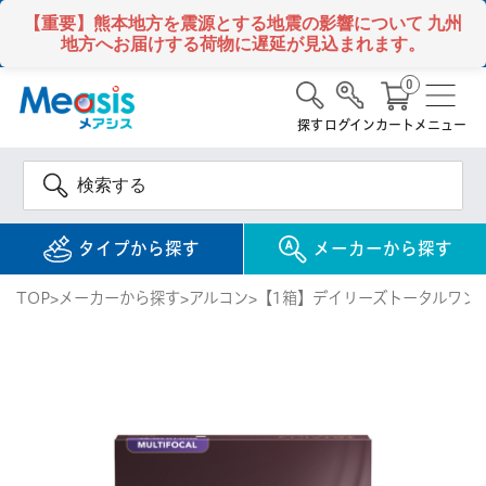
【重要】熊本地方を震源とする地震の影響について
九州
地方へお届けする荷物に遅延が見込まれます。
0
探す
ログイン
カート
メニュー
タイプから探す
メーカーから探す
TOP
メーカーから探す
アルコン
【1箱】デイリーズトータルワンマ
使い捨て
コンタクトレンズ
1DAY / 1日 使い捨て
メアシス
ジョンソン&ジョンソ
ン
2WEEK / 2週間 使い捨て
検 索
INFORMATION
1MONTH / 1ヶ月 使い捨て