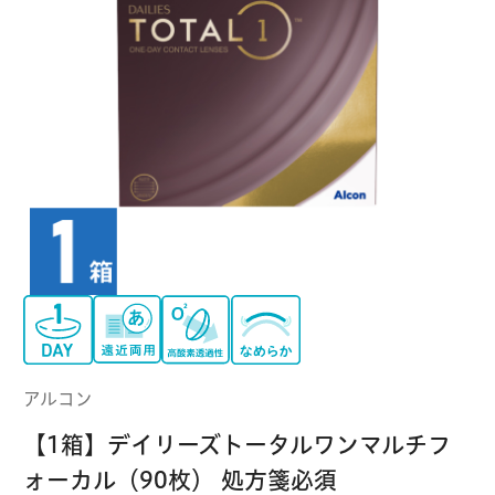
クーパービジョン
ボシュロム
乱視用コンタクトレンズ
MYコンタクト（らくらく再購入）
遠近両用
コンタクトレンズ
はじめての方へ
日本アルコン
シード
カラー
コンタクトレンズ
ハード
おトク定期便
コンタクトレンズ
ロート
メニコン
ソフト
コンタクトレンズ
Myクーポン
定期便
アイレ
シンシア
ご利用案内
ケア用品
アルコン
当社について
【1箱】デイリーズトータルワンマルチフ
ソフト・使い捨て用
アイミー
東レ
ォーカル（90枚） 処方箋必須