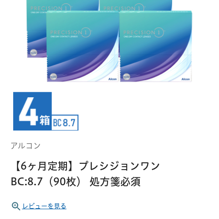
クーパービジョン
ボシュロム
乱視用コンタクトレンズ
MYコンタクト（らくらく再購入）
遠近両用
コンタクトレンズ
はじめての方へ
日本アルコン
シード
カラー
コンタクトレンズ
ハード
おトク定期便
コンタクトレンズ
ロート
メニコン
ソフト
コンタクトレンズ
Myクーポン
定期便
アルコン
アイレ
シンシア
ご利用案内
【6ヶ月定期】プレシジョンワン
ケア用品
BC:8.7（90枚） 処方箋必須
当社について
ソフト・使い捨て用
アイミー
東レ
レビューを見る