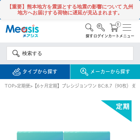
【重要】熊本地方を震源とする地震の影響について
九州
地方へお届けする荷物に遅延が見込まれます。
0
探す
ログイン
カート
メニュー
タイプから探す
メーカーから探す
TOP
定期便
【6ヶ月定期】プレシジョンワン BC:8.7（90枚） 処
使い捨て
コンタクトレンズ
1DAY / 1日 使い捨て
メアシス
ジョンソン&ジョンソ
ン
2WEEK / 2週間 使い捨て
検 索
INFORMATION
1MONTH / 1ヶ月 使い捨て