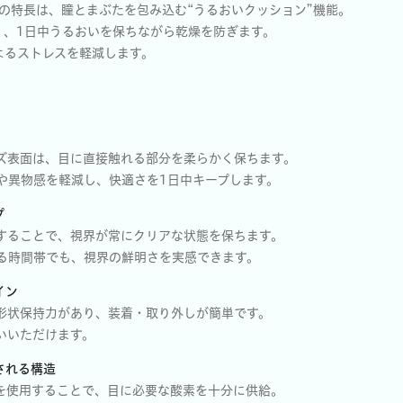
大の特長は、瞳とまぶたを包み込む“うるおいクッション”機能。
く、1日中うるおいを保ちながら乾燥を防ぎます。
よるストレスを軽減します。
ズ表面は、目に直接触れる部分を柔らかく保ちます。
や異物感を軽減し、快適さを1日中キープします。
プ
することで、視界が常にクリアな状態を保ちます。
る時間帯でも、視界の鮮明さを実感できます。
イン
形状保持力があり、装着・取り外しが簡単です。
いいただけます。
給される構造
を使用することで、目に必要な酸素を十分に供給。