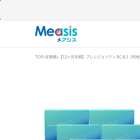
TOP
定期便
【12ヶ月定期】プレシジョンワン BC:8.3（90
使い捨て
コンタクトレン
1DAY / 1日 使い捨
メアシス
ジョンソン&ジョンソン
2WEEK / 2週間 使
1MONTH / 1ヶ月
メニコン
アイレ