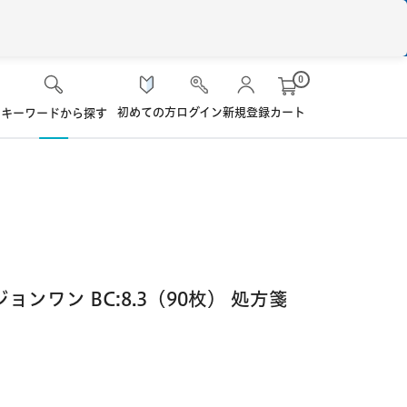
0
初めての方
ログイン
新規登録
カート
キーワードから探す
検 索
ケア用品
ソフト・使い捨て用
シード
ロート
ハード用
ンワン BC:8.3（90枚） 処方箋
オプション品
オフテクス
HOYA