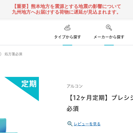
【重要】熊本地方を震源とする地震の影響について
九州地方へお届けする荷物に遅延が見込まれます。
タイプから探す
メーカーから探す
枚） 処方箋必須
ハード
ズ
コンタクトレンズ
て
乱視用コンタクトレンズ
ソフト
コンタクトレンズ
クーパービジョン
ボシュロム
日本アルコン
アルコン
い捨て
遠近両用
コンタクトレンズ
定期便
【12ヶ月定期】プレシジョ
 使い捨て
カラー
コンタクトレンズ
必須
シンシア
アイミー
東レ
レビューを見る