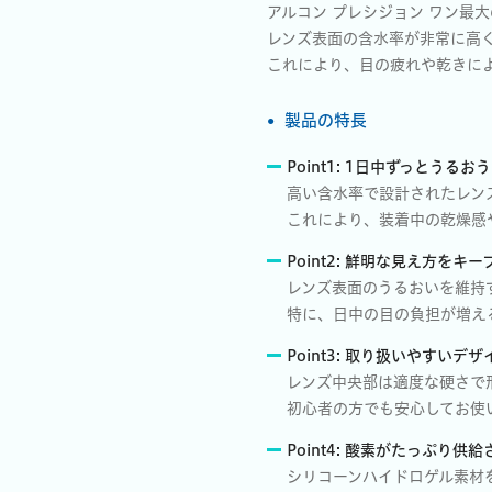
アルコン プレシジョン ワン最
レンズ表面の含水率が非常に高
これにより、目の疲れや乾きに
製品の特長
Point1: 1日中ずっとうるおう
高い含水率で設計されたレン
これにより、装着中の乾燥感
Point2: 鮮明な見え方をキー
レンズ表面のうるおいを維持
特に、日中の目の負担が増え
Point3: 取り扱いやすいデザ
レンズ中央部は適度な硬さで
初心者の方でも安心してお使
Point4: 酸素がたっぷり供
シリコーンハイドロゲル素材