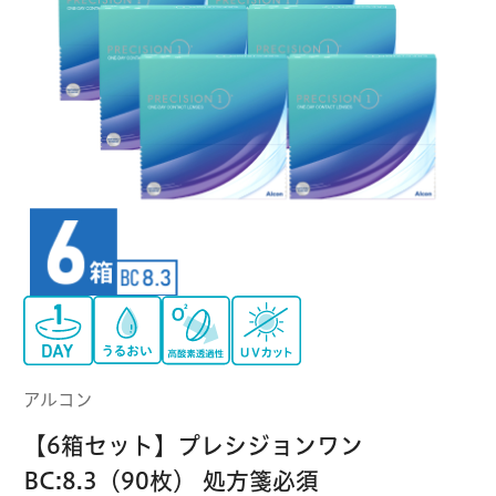
クーパービジョン
ボシュロム
乱視用コンタクトレンズ
MYコンタクト（らくらく再購入）
遠近両用
コンタクトレンズ
はじめての方へ
日本アルコン
シード
カラー
コンタクトレンズ
ハード
おトク定期便
コンタクトレンズ
ロート
メニコン
ソフト
コンタクトレンズ
Myクーポン
定期便
アイレ
シンシア
ご利用案内
ケア用品
アルコン
当社について
【6箱セット】プレシジョンワン
ソフト・使い捨て用
アイミー
東レ
BC:8.3（90枚） 処方箋必須