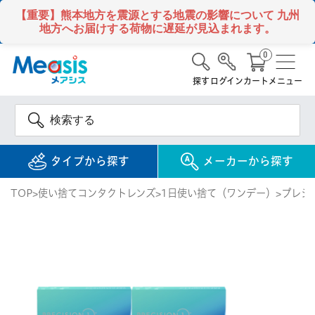
【重要】熊本地方を震源とする地震の影響について
九州
地方へお届けする荷物に遅延が見込まれます。
0
探す
ログイン
カート
メニュー
タイプから探す
メーカーから探す
TOP
使い捨てコンタクトレンズ
1日使い捨て（ワンデー）
プレシ
使い捨て
コンタクトレンズ
1DAY / 1日 使い捨て
メアシス
ジョンソン&ジョンソ
ン
2WEEK / 2週間 使い捨て
検 索
INFORMATION
1MONTH / 1ヶ月 使い捨て