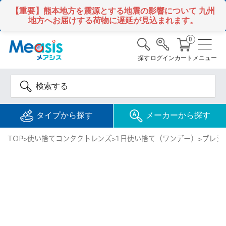
【重要】熊本地方を震源とする地震の影響について
九州
地方へお届けする荷物に遅延が見込まれます。
0
探す
ログイン
カート
メニュー
タイプから探す
メーカーから探す
TOP
使い捨てコンタクトレンズ
1日使い捨て（ワンデー）
プレシ
使い捨て
コンタクトレンズ
1DAY / 1日 使い捨て
メアシス
ジョンソン&ジョンソ
ン
2WEEK / 2週間 使い捨て
検 索
INFORMATION
1MONTH / 1ヶ月 使い捨て