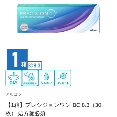
クーパービジョン
ボシュロム
乱視用コンタクトレンズ
MYコンタクト（らくらく再購入）
遠近両用
コンタクトレンズ
はじめての方へ
日本アルコン
シード
カラー
コンタクトレンズ
ハード
おトク定期便
コンタクトレンズ
ロート
メニコン
ソフト
コンタクトレンズ
Myクーポン
定期便
アイレ
シンシア
ご利用案内
ケア用品
アルコン
当社について
【1箱】プレシジョンワン BC:8.3（30
ソフト・使い捨て用
アイミー
東レ
枚） 処方箋必須