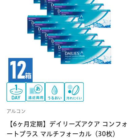
クーパービジョン
ボシュロム
乱視用コンタクトレンズ
MYコンタクト（らくらく再購入）
遠近両用
コンタクトレンズ
はじめての方へ
日本アルコン
シード
カラー
コンタクトレンズ
ハード
おトク定期便
コンタクトレンズ
ロート
メニコン
ソフト
コンタクトレンズ
Myクーポン
定期便
アイレ
シンシア
ご利用案内
ケア用品
アルコン
当社について
【6ヶ月定期】デイリーズアクア コンフォ
ソフト・使い捨て用
アイミー
東レ
ートプラス マルチフォーカル（30枚）