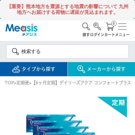
【重要】熊本地方を震源とする地震の影響について
九州
地方へお届けする荷物に遅延が見込まれます。
0
探す
ログイン
カート
メニュー
タイプから探す
メーカーから探す
TOP
定期便
【6ヶ月定期】デイリーズアクア コンフォートプラス 
使い捨て
コンタクトレンズ
1DAY / 1日 使い捨て
メアシス
ジョンソン&ジョンソ
ン
2WEEK / 2週間 使い捨て
検 索
INFORMATION
1MONTH / 1ヶ月 使い捨て