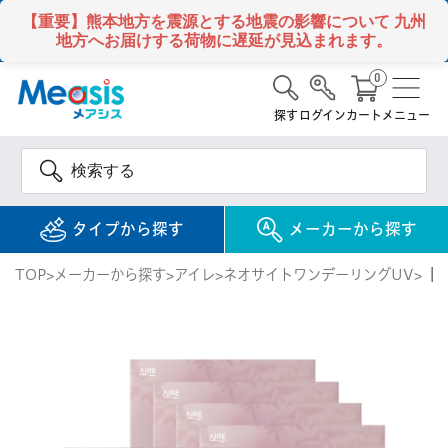
【重要】熊本地方を震源とする地震の影響について
九州
地方へお届けする荷物に遅延が見込まれます。
0
探す
ログイン
カート
メニュー
タイプから探す
メーカーから探す
TOP
メーカーから探す
アイレ
ネオサイトワンデーリングUV
【
使い捨て
コンタクトレンズ
1DAY / 1日 使い捨て
メアシス
ジョンソン&ジョンソ
ン
2WEEK / 2週間 使い捨て
検 索
INFORMATION
1MONTH / 1ヶ月 使い捨て