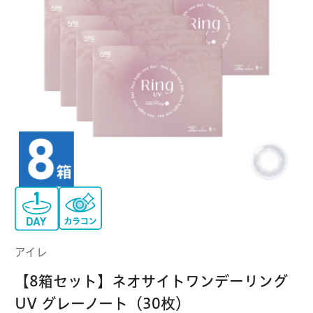
クーパービジョン
ボシュロム
乱視用コンタクトレンズ
MYコンタクト（らくらく再購入）
遠近両用
コンタクトレンズ
はじめての方へ
日本アルコン
シード
カラー
コンタクトレンズ
ハード
おトク定期便
コンタクトレンズ
ロート
メニコン
ソフト
コンタクトレンズ
Myクーポン
定期便
アイレ
シンシア
ご利用案内
ケア用品
アイレ
当社について
【8箱セット】ネオサイトワンデーリング
ソフト・使い捨て用
アイミー
東レ
UV グレーノート（30枚）