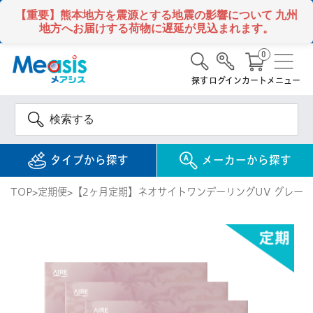
【重要】熊本地方を震源とする地震の影響について
九州
地方へお届けする荷物に遅延が見込まれます。
0
探す
ログイン
カート
メニュー
タイプから探す
メーカーから探す
TOP
定期便
【2ヶ月定期】ネオサイトワンデーリングUV グレーノ
使い捨て
コンタクトレンズ
1DAY / 1日 使い捨て
メアシス
ジョンソン&ジョンソ
ン
2WEEK / 2週間 使い捨て
検 索
INFORMATION
1MONTH / 1ヶ月 使い捨て