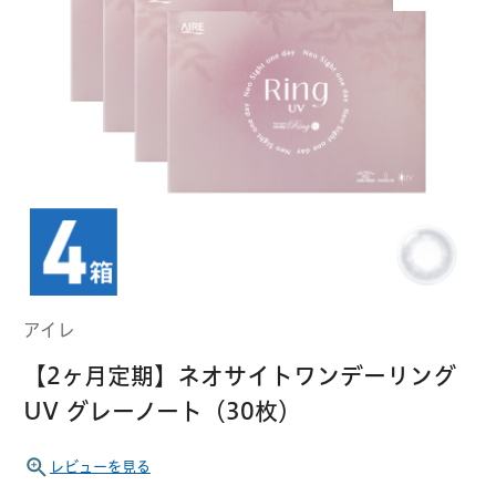
クーパービジョン
ボシュロム
乱視用コンタクトレンズ
MYコンタクト（らくらく再購入）
遠近両用
コンタクトレンズ
はじめての方へ
日本アルコン
シード
カラー
コンタクトレンズ
ハード
おトク定期便
コンタクトレンズ
ロート
メニコン
ソフト
コンタクトレンズ
Myクーポン
定期便
アイレ
アイレ
シンシア
ご利用案内
【2ヶ月定期】ネオサイトワンデーリング
ケア用品
UV グレーノート（30枚）
当社について
ソフト・使い捨て用
アイミー
東レ
レビューを見る