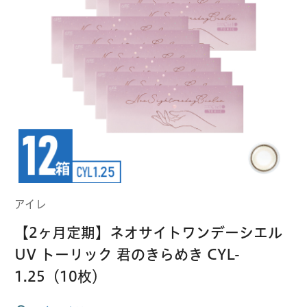
クーパービジョン
ボシュロム
乱視用コンタクトレンズ
MYコンタクト（らくらく再購入）
遠近両用
コンタクトレンズ
はじめての方へ
日本アルコン
シード
カラー
コンタクトレンズ
ハード
おトク定期便
コンタクトレンズ
ロート
メニコン
ソフト
コンタクトレンズ
Myクーポン
定期便
アイレ
アイレ
シンシア
ご利用案内
【2ヶ月定期】ネオサイトワンデーシエル
ケア用品
UV トーリック 君のきらめき CYL-
当社について
1.25（10枚）
ソフト・使い捨て用
アイミー
東レ