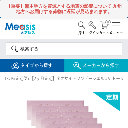
【重要】熊本地方を震源とする地震の影響について
九州
地方へお届けする荷物に遅延が見込まれます。
0
探す
ログイン
カート
メニュー
タイプから探す
メーカーから探す
TOP
定期便
【2ヶ月定期】ネオサイトワンデーシエルUV トーリック 
使い捨て
コンタクトレンズ
1DAY / 1日 使い捨て
メアシス
ジョンソン&ジョンソ
ン
2WEEK / 2週間 使い捨て
検 索
INFORMATION
1MONTH / 1ヶ月 使い捨て