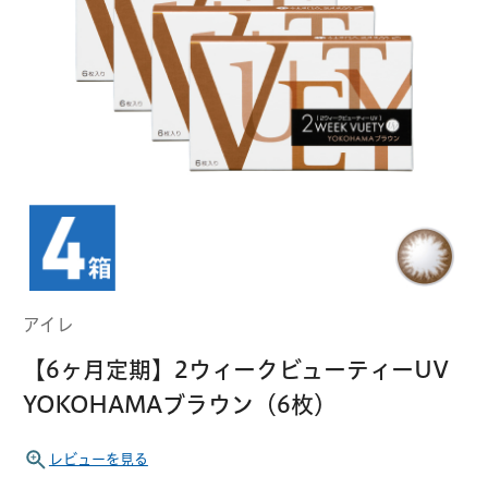
クーパービジョン
ボシュロム
乱視用コンタクトレンズ
MYコンタクト（らくらく再購入）
遠近両用
コンタクトレンズ
はじめての方へ
日本アルコン
シード
カラー
コンタクトレンズ
ハード
おトク定期便
コンタクトレンズ
ロート
メニコン
ソフト
コンタクトレンズ
Myクーポン
定期便
アイレ
アイレ
シンシア
ご利用案内
【6ヶ月定期】2ウィークビューティーUV
ケア用品
YOKOHAMAブラウン（6枚）
当社について
ソフト・使い捨て用
アイミー
東レ
レビューを見る