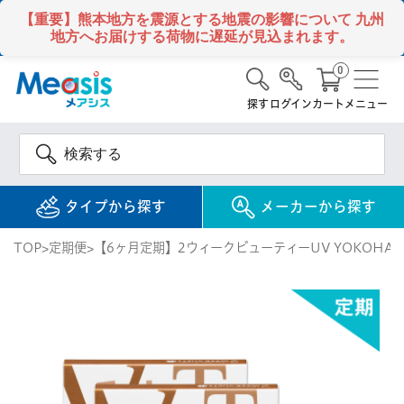
【重要】熊本地方を震源とする地震の影響について
九州
地方へお届けする荷物に遅延が見込まれます。
0
探す
ログイン
カート
メニュー
タイプから探す
メーカーから探す
TOP
定期便
【6ヶ月定期】2ウィークビューティーUV YOKOHA
使い捨て
コンタクトレンズ
1DAY / 1日 使い捨て
メアシス
ジョンソン&ジョンソ
ン
2WEEK / 2週間 使い捨て
検 索
INFORMATION
1MONTH / 1ヶ月 使い捨て