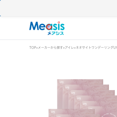
TOP
メーカーから探す
アイレ
ネオサイトワンデーリングU
使い捨て
コンタクトレン
1DAY / 1日 使い捨
メアシス
ジョンソン&ジョンソン
2WEEK / 2週間 使
1MONTH / 1ヶ月
メニコン
アイレ