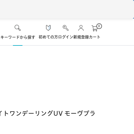
0
初めての方
ログイン
新規登録
カート
キーワードから探す
検 索
ケア用品
ソフト・使い捨て用
シード
ロート
ハード用
オプション品
オフテクス
HOYA
イトワンデーリングUV モーヴブラ