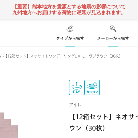
【重要】熊本地方を震源とする地震の影響について
九州地方へお届けする荷物に遅延が見込まれます。
タイプから探す
メーカーから探す
V
【12箱セット】ネオサイトワンデーリングUV モーヴブラウン（30枚）
ハード
ズ
コンタクトレンズ
て
乱視用コンタクトレンズ
ソフト
コンタクトレンズ
クーパービジョン
ボシュロム
日本アルコン
い捨て
遠近両用
コンタクトレンズ
定期便
アイレ
 使い捨て
カラー
コンタクトレンズ
シンシア
アイミー
東レ
【12箱セット】ネオサ
ウン（30枚）