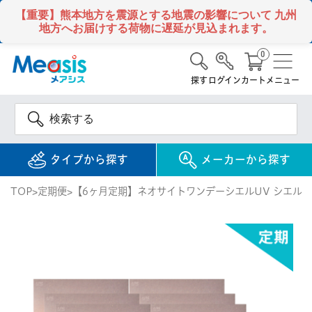
【重要】熊本地方を震源とする地震の影響について
九州
地方へお届けする荷物に遅延が見込まれます。
0
探す
ログイン
カート
メニュー
タイプから探す
メーカーから探す
TOP
定期便
【6ヶ月定期】ネオサイトワンデーシエルUV シエルグ
使い捨て
コンタクトレンズ
1DAY / 1日 使い捨て
メアシス
ジョンソン&ジョンソ
ン
2WEEK / 2週間 使い捨て
検 索
INFORMATION
1MONTH / 1ヶ月 使い捨て