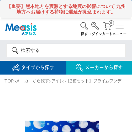
【重要】熊本地方を震源とする地震の影響について
九州
地方へお届けする荷物に遅延が見込まれます。
0
探す
ログイン
カート
メニュー
タイプから探す
メーカーから探す
TOP
メーカーから探す
アイレ
【2箱セット】プライムワンデー（3
使い捨て
コンタクトレンズ
1DAY / 1日 使い捨て
メアシス
ジョンソン&ジョンソ
ン
2WEEK / 2週間 使い捨て
検 索
INFORMATION
1MONTH / 1ヶ月 使い捨て