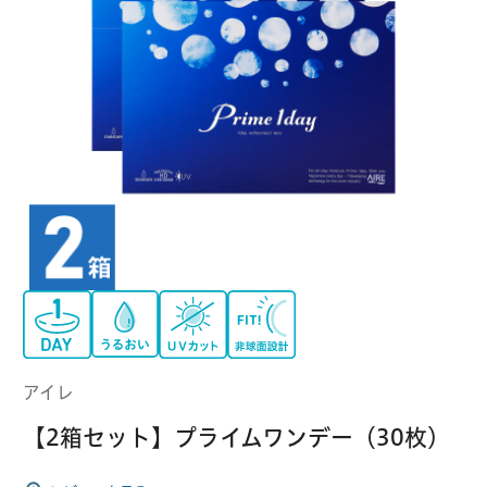
クーパービジョン
ボシュロム
乱視用コンタクトレンズ
MYコンタクト（らくらく再購入）
遠近両用
コンタクトレンズ
はじめての方へ
日本アルコン
シード
カラー
コンタクトレンズ
ハード
おトク定期便
コンタクトレンズ
ロート
メニコン
ソフト
コンタクトレンズ
Myクーポン
定期便
アイレ
シンシア
ご利用案内
ケア用品
アイレ
当社について
【2箱セット】プライムワンデー（30枚）
ソフト・使い捨て用
アイミー
東レ