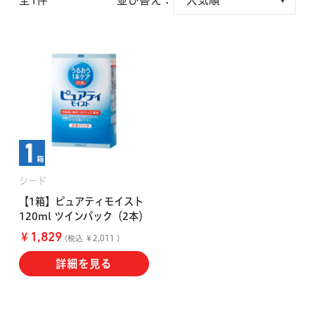
全1件
並び替え：
クーパービジョン
ボシュロム
乱視用コンタクトレンズ
MYコンタクト（らくらく再購入）
遠近両用
コンタクトレンズ
はじめての方へ
日本アルコン
シード
カラー
コンタクトレンズ
ハード
おトク定期便
コンタクトレンズ
ロート
メニコン
ソフト
コンタクトレンズ
シード
Myクーポン
【1箱】ピュアティモイスト
定期便
120ml ツインパック（2本）
アイレ
シンシア
ご利用案内
￥
1,829
(税込 ￥2,011 )
ケア用品
詳細を見る
当社について
ソフト・使い捨て用
アイミー
東レ