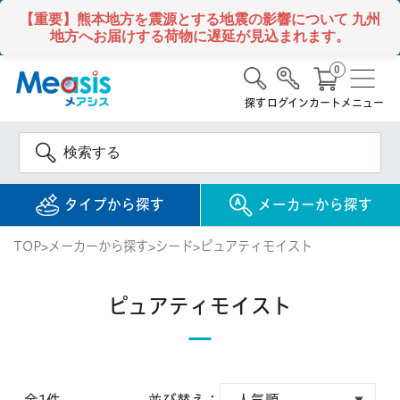
【重要】熊本地方を震源とする地震の影響について
九州
地方へお届けする荷物に遅延が見込まれます。
0
探す
ログイン
カート
メニュー
タイプから探す
メーカーから探す
TOP
メーカーから探す
シード
ピュアティモイスト
使い捨て
コンタクトレンズ
ピュアティモイスト
1DAY / 1日 使い捨て
メアシス
ジョンソン&ジョンソ
ン
2WEEK / 2週間 使い捨て
検 索
INFORMATION
1MONTH / 1ヶ月 使い捨て