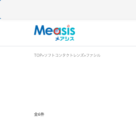
TOP
ソフトコンタクトレンズ
ファシル
使い捨て
コンタクトレン
1DAY / 1日 使い捨
メアシス
ジョンソン&ジョンソン
2WEEK / 2週間 使
1MONTH / 1ヶ月
メニコン
アイレ
全6件