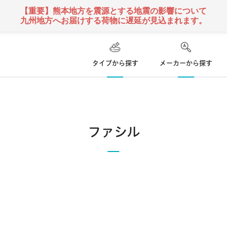
【重要】熊本地方を震源とする地震の影響について
九州地方へお届けする荷物に遅延が見込まれます。
タイプから探す
メーカーから探す
ハード
ズ
コンタクトレンズ
ファシル
て
乱視用コンタクトレンズ
ソフト
コンタクトレンズ
クーパービジョン
ボシュロム
日本アルコン
い捨て
遠近両用
コンタクトレンズ
定期便
 使い捨て
カラー
コンタクトレンズ
シンシア
アイミー
東レ