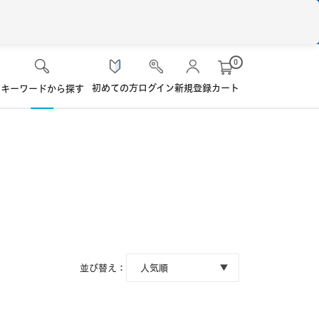
0
初めての方
ログイン
新規登録
カート
キーワードから探す
検 索
ケア用品
ソフト・使い捨て用
シード
ロート
ハード用
オプション品
オフテクス
HOYA
並び替え：