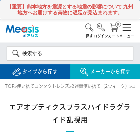
【重要】熊本地方を震源とする地震の影響について
九州
地方へお届けする荷物に遅延が見込まれます。
0
探す
ログイン
カート
メニュー
タイプから探す
メーカーから探す
TOP
使い捨てコンタクトレンズ
2週間使い捨て（2ウィーク）
エ
使い捨て
コンタクトレンズ
エアオプティクスプラスハイドラグラ
1DAY / 1日 使い捨て
メアシス
ジョンソン&ジョンソ
イド乱視用
ン
2WEEK / 2週間 使い捨て
検 索
INFORMATION
1MONTH / 1ヶ月 使い捨て