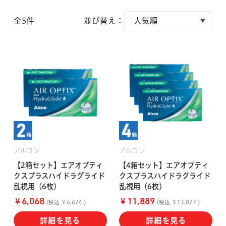
クーパービジョン
ボシュロム
全5件
並び替え：
乱視用コンタクトレンズ
MYコンタクト（らくらく再購入）
遠近両用
コンタクトレンズ
はじめての方へ
日本アルコン
シード
カラー
コンタクトレンズ
ハード
おトク定期便
コンタクトレンズ
ロート
メニコン
ソフト
コンタクトレンズ
Myクーポン
定期便
アルコン
アルコン
アイレ
シンシア
【2箱セット】エアオプティ
【4箱セット】エアオプティ
ご利用案内
クスプラスハイドラグライド
クスプラスハイドラグライド
ケア用品
乱視用（6枚）
乱視用（6枚）
当社について
￥
￥
6,068
11,889
(税込 ￥6,674 )
(税込 ￥13,077 )
ソフト・使い捨て用
アイミー
東レ
詳細を見る
詳細を見る